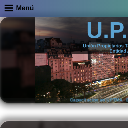
Menú
U.P
Inicio
U.P.T.M.A.
Unión Propietarios T
Entidad
Servicios
Capacitación
Prensa y
Capacitación en UPTMA Bolsa de Trabajo Certifica
Difusión
Laborales