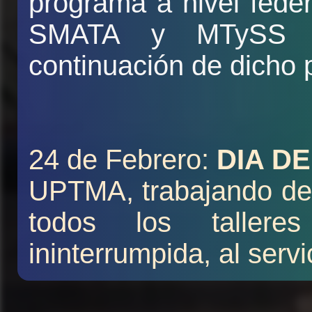
programa a nivel fed
SMATA y MTySS 
continuación de dicho 
24 de Febrero:
DIA D
UPTMA, trabajando des
todos los taller
ininterrumpida, al serv